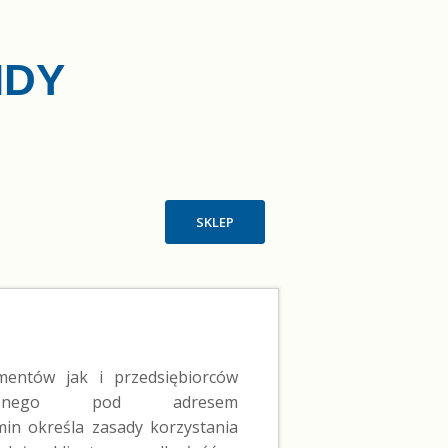
IDY
SKLEP
entów jak i przedsiębiorców
ępnego pod adresem
min określa zasady korzystania