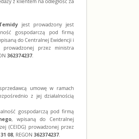
daży z klientem na odległość za
Temidy
jest prowadzony jest
lność gospodarczą pod firmą
wpisaną do Centralnej Ewidencji i
) prowadzonej przez ministra
GON
362374237
.
e sprzedawcą umowę w ramach
zpośrednio z jej działalnością
łalność gospodarczą pod firmą
nego
, wpisaną do Centralnej
czej (CEIDG) prowadzonej przez
 31 08
, REGON
362374237
.