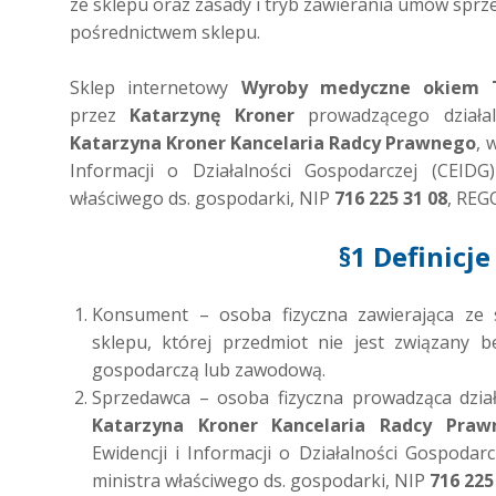
ze sklepu oraz zasady i tryb zawierania umów sprze
pośrednictwem sklepu.
Sklep internetowy
Wyroby medyczne okiem 
przez
Katarzynę Kroner
prowadzącego działa
Katarzyna Kroner Kancelaria Radcy Prawnego
, 
Informacji o Działalności Gospodarczej (CEIDG
właściwego ds. gospodarki, NIP
716 225 31 08
, RE
§1 Definicje
Konsument – osoba fizyczna zawierająca z
sklepu, której przedmiot nie jest związany be
gospodarczą lub zawodową.
Sprzedawca – osoba fizyczna prowadząca dzia
Katarzyna Kroner Kancelaria Radcy Praw
Ewidencji i Informacji o Działalności Gospodar
ministra właściwego ds. gospodarki, NIP
716 225