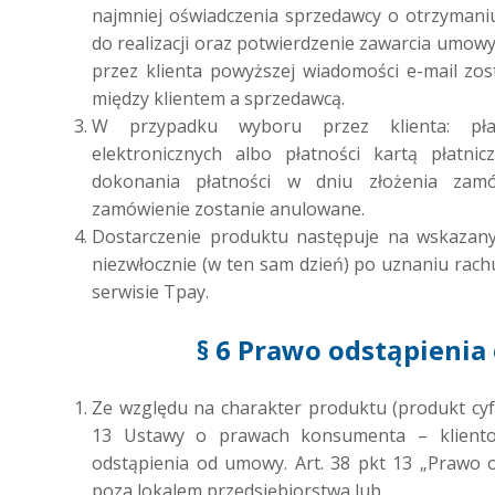
najmniej oświadczenia sprzedawcy o otrzymaniu
do realizacji oraz potwierdzenie zawarcia umowy
przez klienta powyższej wiadomości e-mail zo
między klientem a sprzedawcą.
W przypadku wyboru przez klienta: płat
elektronicznych albo płatności kartą płatnic
dokonania płatności w dniu złożenia zam
zamówienie zostanie anulowane.
Dostarczenie produktu następuje na wskazany 
niezwłocznie (w ten sam dzień) po uznaniu ra
serwisie Tpay.
§ 6 Prawo odstąpieni
Ze względu na charakter produktu (produkt cyfr
13 Ustawy o prawach konsumenta – kliento
odstąpienia od umowy. Art. 38 pkt 13 „Prawo 
poza lokalem przedsiębiorstwa lub