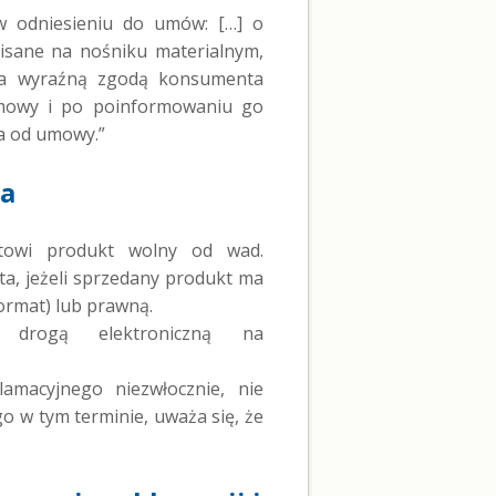
w odniesieniu do umów: […] o
pisane na nośniku materialnym,
ę za wyraźną zgodą konsumenta
mowy i po poinformowaniu go
ia od umowy.”
ja
ntowi produkt wolny od wad.
a, jeżeli sprzedany produkt ma
ormat) lub prawną.
y drogą elektroniczną na
amacyjnego niezwłocznie, nie
ego w tym terminie, uważa się, że