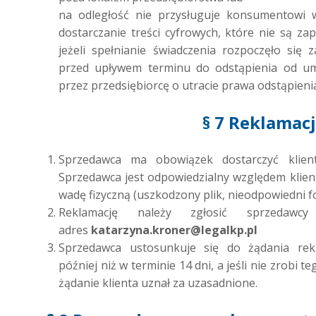
na odległość nie przysługuje konsumentowi 
dostarczanie treści cyfrowych, które nie są za
jeżeli spełnianie świadczenia rozpoczęło si
przed upływem terminu do odstąpienia od u
przez przedsiębiorcę o utracie prawa odstąpien
§ 7 Reklamac
Sprzedawca ma obowiązek dostarczyć klie
Sprzedawca jest odpowiedzialny względem klient
wadę fizyczną (uszkodzony plik, nieodpowiedni f
Reklamację należy zgłosić sprzedawc
adres
katarzyna.kroner@legalkp.pl
Sprzedawca ustosunkuje się do żądania rekl
później niż w terminie 14 dni, a jeśli nie zrobi t
żądanie klienta uznał za uzasadnione.