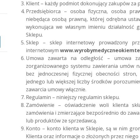
Klient – każdy podmiot dokonujący zakupów za 
Przedsiębiorca – osoba fizyczna, osoba pra
niebędąca osobą prawną, której odrębna usta
wykonująca we własnym imieniu działalność g
Sklepu.
Sklep – sklep internetowy prowadzony pr
internetowym
www.wyrobymedyczneokiemtem
Umowa zawarta na odległość – umowa za
zorganizowanego systemu zawierania umów na
bez jednoczesnej fizycznej obecności stron
jednego lub większej liczby środków porozumiew
zawarcia umowy włącznie.
Regulamin – niniejszy regulamin sklepu.
Zamówienie – oświadczenie woli klienta sk
zamówienia i zmierzające bezpośrednio do zaw
lub produktów ze sprzedawcą.
Konto – konto klienta w Sklepie, są w nim gr
Klienta oraz informacje o złożonych przez niego