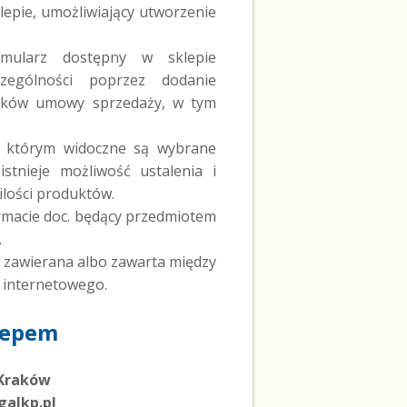
lepie, umożliwiający utworzenie
rmularz dostępny w sklepie
czególności poprzez dodanie
nków umowy sprzedaży, w tym
 którym widoczne są wybrane
stnieje możliwość ustalenia i
ilości produktów.
rmacie doc. będący przedmiotem
.
zawierana albo zawarta między
 internetowego.
klepem
0 Kraków
galkp.pl